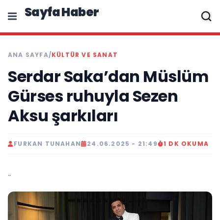
Sayfa Haber
ANA SAYFA
/
KÜLTÜR VE SANAT
Serdar Saka’dan Müslüm
Gürses ruhuyla Sezen
Aksu şarkıları
FURKAN TUNAHAN
24.06.2025 - 21:49
1 DK OKUMA
..