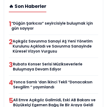
🔥 Son Haberler
1
“Düğün Şarkıcısı” seyircisiyle buluşmak için
gün sayıyor
2
Açıkgöz Savunma Sanayi AŞ Yeni Yönetim
Kurulunu Açıkladı ve Savunma Sanayinde
Küresel Vizyon Vurgusu
3
Rubato Konser Serisi Müzikseverlerle
Buluşmaya Devam Ediyor
4
Yonca Samlı ‘dan İkinci Tekli “Donacaksın
Sevgilim “ yayımlandı
5
Ali Emre Açıkgöz Galimidi, Eski AB Bakanı ve
Büyükelçi Egemen Bağış ile Bir Araya Geldi