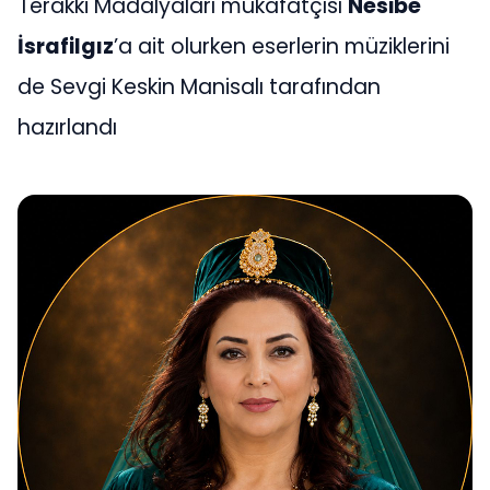
Terakki Madalyaları mükafatçısı
Nesibe
İsrafilgız
’a ait olurken eserlerin müziklerini
de Sevgi Keskin Manisalı tarafından
hazırlandı