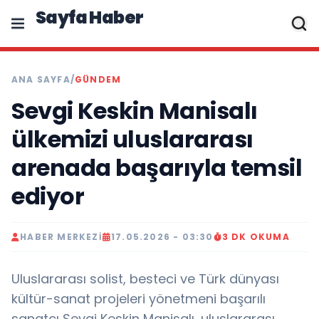
Sayfa Haber
ANA SAYFA
/
GÜNDEM
Sevgi Keskin Manisalı
ülkemizi uluslararası
arenada başarıyla temsil
ediyor
HABER MERKEZI
17.05.2026 - 03:30
3 DK OKUMA
Uluslararası solist, besteci ve Türk dünyası
kültür-sanat projeleri yönetmeni başarılı
sanatçı Sevgi Keskin Manisalı, uluslararası