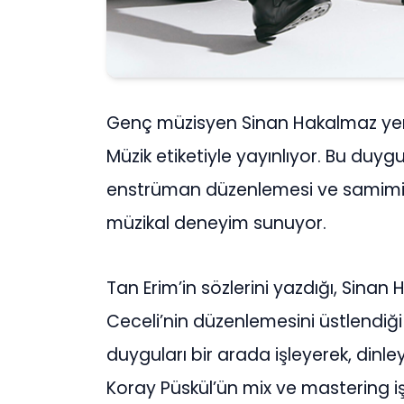
Genç müzisyen Sinan Hakalmaz yeni 
Müzik etiketiyle yayınlıyor. Bu duyg
enstrüman düzenlemesi ve samimi m
müzikal deneyim sunuyor.
Tan Erim’in sözlerini yazdığı, Sina
Ceceli’nin düzenlemesini üstlendiği
duyguları bir arada işleyerek, dinle
Koray Püskül’ün mix ve mastering işl