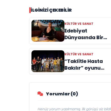
İLGINIZI ÇEKEBILIR
KÜLTÜR VE SANAT
Edebiyat
Dünyasında Bir
Genç Deha
Doğuyor: Dilruba
KÜLTÜR VE SANAT
Engin ve Zift Karas
“Taklitle Hasta
Evreni ‘AVENOİR’
Bakılır” oyunu
engelleri sanatla
aştı
Yorumlar (0)
Henüz yorum yazılmamış. İlk görüşü siz bildir