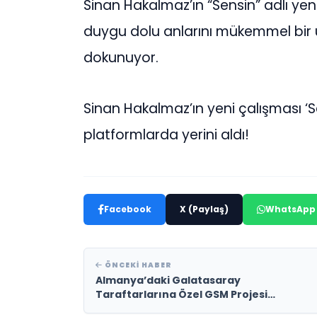
Sinan Hakalmaz’ın “Sensin” adlı yeni 
duygu dolu anlarını mükemmel bir 
dokunuyor.
Sinan Hakalmaz’ın yeni çalışması ‘Sen
platformlarda yerini aldı!
Facebook
X (Paylaş)
WhatsApp
ÖNCEKI HABER
Almanya’daki Galatasaray
Taraftarlarına Özel GSM Projesi
“Galatalk” Hizmete Sunuldu