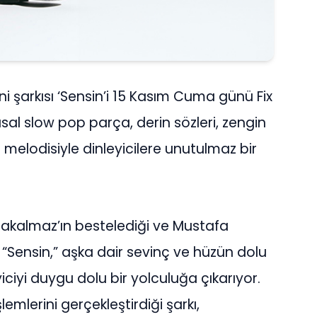
şarkısı ‘Sensin’i 15 Kasım Cuma günü Fix
usal slow pop parça, derin sözleri, zengin
elodisiyle dinleyicilere unutulmaz bir
n Hakalmaz’ın bestelediği ve Mustafa
 “Sensin,” aşka dair sevinç ve hüzün dolu
yiciyi duygu dolu bir yolculuğa çıkarıyor.
emlerini gerçekleştirdiği şarkı,