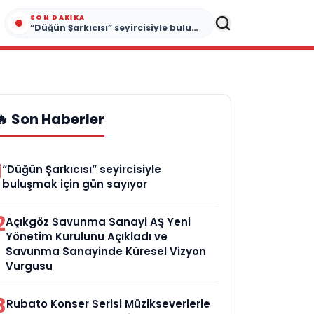
SON DAKIKA
“Düğün Şarkıcısı” seyircisiyle buluşmak için gün sayıyor
🔥 Son Haberler
1
“Düğün Şarkıcısı” seyircisiyle
buluşmak için gün sayıyor
2
Açıkgöz Savunma Sanayi AŞ Yeni
Yönetim Kurulunu Açıkladı ve
Savunma Sanayinde Küresel Vizyon
Vurgusu
3
Rubato Konser Serisi Müzikseverlerle