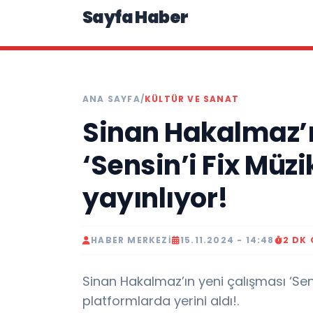
Sayfa Haber
ANA SAYFA
/
KÜLTÜR VE SANAT
Sinan Hakalmaz’ı
‘Sensin’i Fix Müzi
yayınlıyor!
HABER MERKEZI
15.11.2024 - 14:48
2 DK
Sinan Hakalmaz’ın yeni çalışması ‘Sensi
platformlarda yerini aldı!.