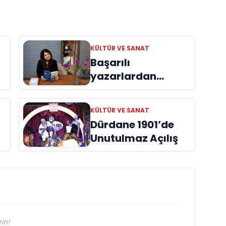
KÜLTÜR VE SANAT
Başarılı
yazarlardan
Azime Savaş’tan
başucu kitabı
KÜLTÜR VE SANAT
ı
“Emanet”
Dürdane 1901’de
raflardaki yerini
Unutulmaz Açılış
aldı
in!