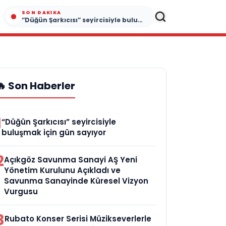
SON DAKIKA
“Düğün Şarkıcısı” seyircisiyle buluşmak için gün sayıyor
🔥 Son Haberler
1
“Düğün Şarkıcısı” seyircisiyle
buluşmak için gün sayıyor
2
Açıkgöz Savunma Sanayi AŞ Yeni
Yönetim Kurulunu Açıkladı ve
Savunma Sanayinde Küresel Vizyon
Vurgusu
3
Rubato Konser Serisi Müzikseverlerle