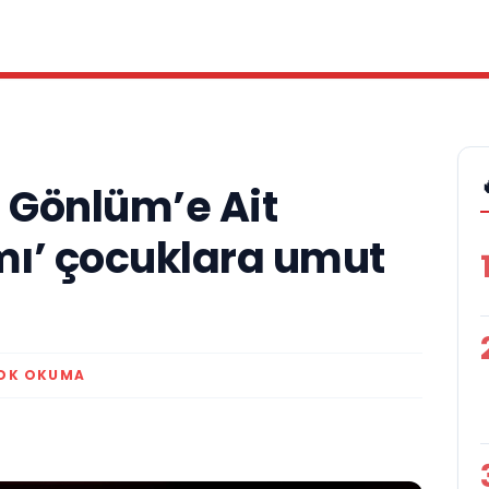
f Gönlüm’e Ait
 mı’ çocuklara umut
 DK OKUMA