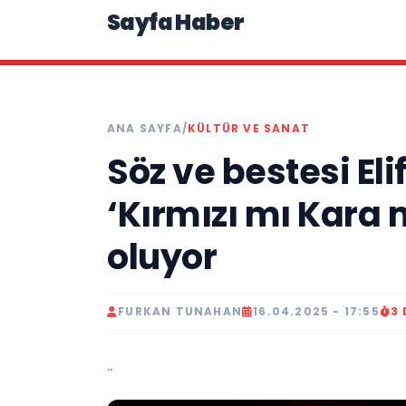
Sayfa Haber
ANA SAYFA
/
KÜLTÜR VE SANAT
Söz ve bestesi Eli
‘Kırmızı mı Kara
oluyor
FURKAN TUNAHAN
16.04.2025 - 17:55
3
..