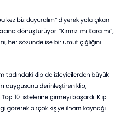
bu kez biz duyuralım” diyerek yola çıkan
aracına dönüştürüyor. “Kırmızı mı Kara mı”,
, her sözünde ise bir umut çığlığını
lm tadındaki klip de izleyicilerden büyük
ın duygusunu derinleştiren klip,
Top 10 listelerine girmeyi başardı. Klip
i görerek birçok kişiye ilham kaynağı