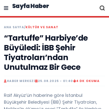
Sayfa Haber
ANA SAYFA
/
KÜLTÜR VE SANAT
“Tartuffe” Harbiye’de
Büyüledi: İBB Şehir
Tiyatroları’ndan
Unutulmaz Bir Gece
HABER MERKEZI
25.08.2025 - 01:40
4 DK OKUMA
Raif Akyüz’ün haberine göre İstanbul
Büyükşehir Belediyesi (İBB) Şehir Tiyatroları,
Molière’in ölümsüz eseri “Tartuffe” ile Harbiye