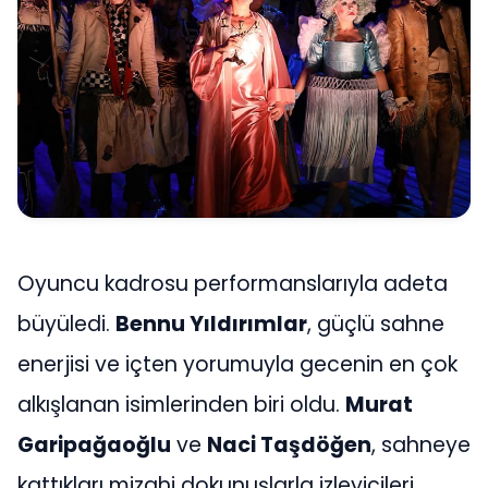
Oyuncu kadrosu performanslarıyla adeta
büyüledi.
Bennu Yıldırımlar
, güçlü sahne
enerjisi ve içten yorumuyla gecenin en çok
alkışlanan isimlerinden biri oldu.
Murat
Garipağaoğlu
ve
Naci Taşdöğen
, sahneye
kattıkları mizahi dokunuşlarla izleyicileri