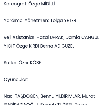
Koreograf: Özge MİDİLLİ
Yardımcı Yönetmen: Tolga YETER
Reji Asistanlar: Hazal UPRAK, Damla CANGÜL
YİĞİT Özge KIRDI Berna ADIGÜZEL
Suflör: Özer KÖSE
Oyuncular:
Naci TAŞDÖĞEN, Bennu YILDIRIMLAR, Murat
GARİPAĞAOĞLU, Semah TUĞSEL, Tolga