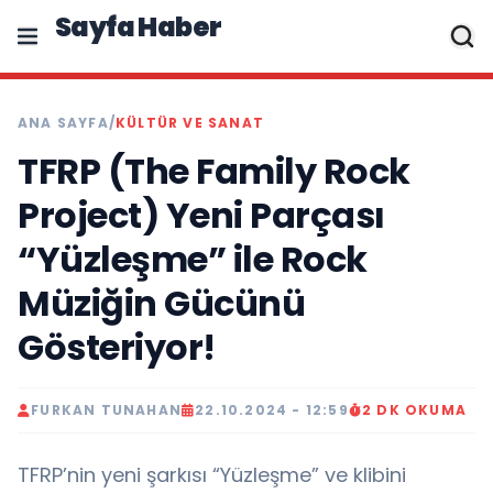
Sayfa Haber
ANA SAYFA
/
KÜLTÜR VE SANAT
TFRP (The Family Rock
Project) Yeni Parçası
“Yüzleşme” ile Rock
Müziğin Gücünü
Gösteriyor!
FURKAN TUNAHAN
22.10.2024 - 12:59
2 DK OKUMA
TFRP’nin yeni şarkısı “Yüzleşme” ve klibini