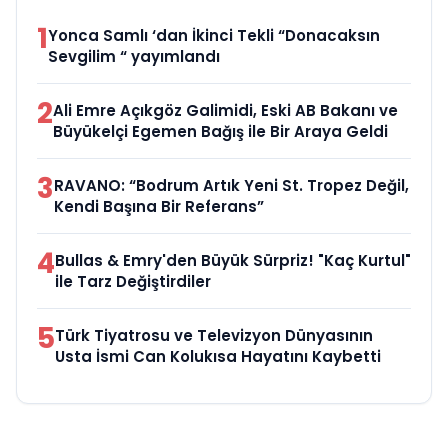
1
Yonca Samlı ‘dan İkinci Tekli “Donacaksın
Sevgilim “ yayımlandı
2
Ali Emre Açıkgöz Galimidi, Eski AB Bakanı ve
Büyükelçi Egemen Bağış ile Bir Araya Geldi
3
RAVANO: “Bodrum Artık Yeni St. Tropez Değil,
Kendi Başına Bir Referans”
4
Bullas & Emry'den Büyük Sürpriz! "Kaç Kurtul"
ile Tarz Değiştirdiler
5
Türk Tiyatrosu ve Televizyon Dünyasının
Usta İsmi Can Kolukısa Hayatını Kaybetti