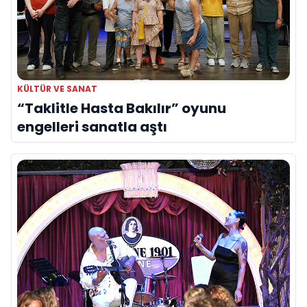
KÜLTÜR VE SANAT
“Taklitle Hasta Bakılır” oyunu
engelleri sanatla aştı