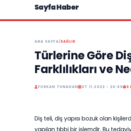
Sayfa Haber
ANA SAYFA
/
SAĞLIK
Türlerine Göre Diş
Farklılıkları ve N
FURKAN TUNAHAN
07.11.2022 - 20:49
3
Diş teli, diş yapısı bozuk olan kişi
yapılan tıbbi bir işlemdir. Bu tedaviy