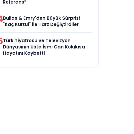
Referans”
4
Bullas & Emry'den Büyük Sürpriz!
"Kaç Kurtul" ile Tarz Değiştirdiler
5
Türk Tiyatrosu ve Televizyon
Dünyasının Usta İsmi Can Kolukısa
Hayatını Kaybetti