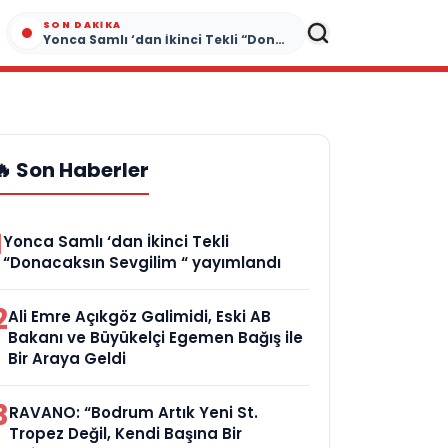
SON DAKIKA
Yonca Samlı ‘dan İkinci Tekli “Donacaksın Sevgilim “ yayımlandı
🔥 Son Haberler
1
Yonca Samlı ‘dan İkinci Tekli
“Donacaksın Sevgilim “ yayımlandı
2
Ali Emre Açıkgöz Galimidi, Eski AB
Bakanı ve Büyükelçi Egemen Bağış ile
Bir Araya Geldi
3
RAVANO: “Bodrum Artık Yeni St.
Tropez Değil, Kendi Başına Bir