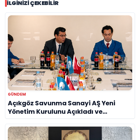
İLGINIZI ÇEKEBILIR
GÜNDEM
Açıkgöz Savunma Sanayi AŞ Yeni
Yönetim Kurulunu Açıkladı ve
Savunma Sanayinde Küresel Vizyon
Vurgusu