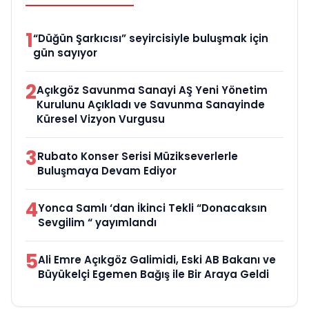
1
“Düğün Şarkıcısı” seyircisiyle buluşmak için
gün sayıyor
2
Açıkgöz Savunma Sanayi AŞ Yeni Yönetim
Kurulunu Açıkladı ve Savunma Sanayinde
Küresel Vizyon Vurgusu
3
Rubato Konser Serisi Müzikseverlerle
Buluşmaya Devam Ediyor
4
Yonca Samlı ‘dan İkinci Tekli “Donacaksın
Sevgilim “ yayımlandı
5
Ali Emre Açıkgöz Galimidi, Eski AB Bakanı ve
Büyükelçi Egemen Bağış ile Bir Araya Geldi