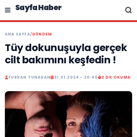
Sayfa Haber
ANA SAYFA
/
GÜNDEM
Tüy dokunuşuyla gerçek
cilt bakımını keşfedin !
FURKAN TUNAHAN
31.01.2024 - 20:40
2 DK OKUMA