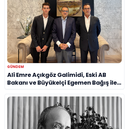
GÜNDEM
Ali Emre Açıkgöz Galimidi, Eski AB
Bakanı ve Büyükelçi Egemen Bağış ile
Bir Araya Geldi