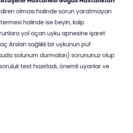
taşehir Hastanesi Göğüs Hastalıkları
adiren olması halinde sorun yaratmayan
stermesi halinde ise beyin, kalp
orunlara yol açan uyku apnesine işaret
taç Arslan sağlıklı bir uykunun püf
uykuda solunum durmaları) sorununuz olup
soruluk test hazırladı, önemli uyarılar ve