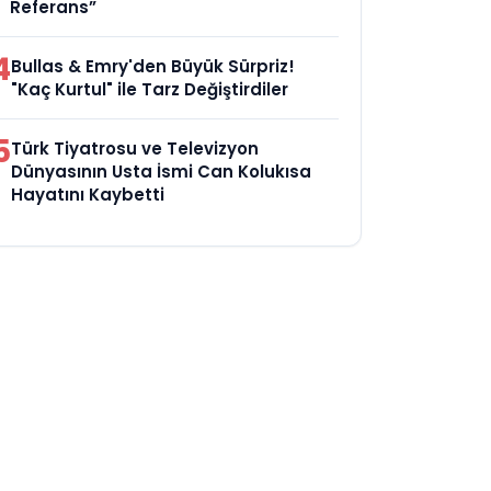
Referans”
4
Bullas & Emry'den Büyük Sürpriz!
"Kaç Kurtul" ile Tarz Değiştirdiler
5
Türk Tiyatrosu ve Televizyon
Dünyasının Usta İsmi Can Kolukısa
Hayatını Kaybetti