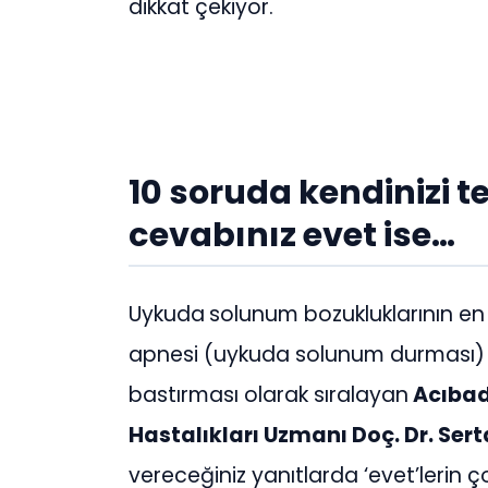
dikkat çekiyor.
10 soruda kendinizi t
cevabınız evet ise…
Uykuda
solunum bozukluklarının en sı
apnesi (uykuda solunum durması) v
bastırması olarak sıralayan
Acıbad
Hastalıkları Uzmanı Doç. Dr. Ser
vereceğiniz yanıtlarda ‘evet’lerin