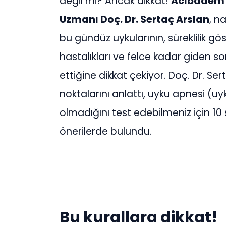
değil mi? Ancak dikkat!
Acıbadem A
Uzmanı Doç. Dr. Sertaç Arslan
, n
bu gündüz uykularının, süreklilik gö
hastalıkları ve felce kadar giden s
ettiğine dikkat çekiyor. Doç. Dr. Ser
noktalarını anlattı, uyku apnesi (
olmadığını test edebilmeniz için 10 
önerilerde bulundu.
Bu kurallara dikkat!