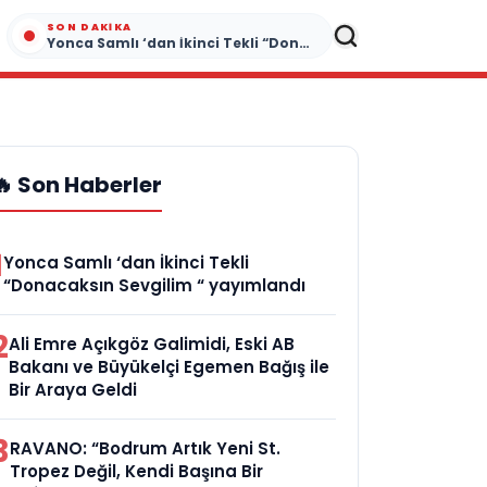
SON DAKIKA
Yonca Samlı ‘dan İkinci Tekli “Donacaksın Sevgilim “ yayımlandı
🔥 Son Haberler
1
Yonca Samlı ‘dan İkinci Tekli
“Donacaksın Sevgilim “ yayımlandı
2
Ali Emre Açıkgöz Galimidi, Eski AB
Bakanı ve Büyükelçi Egemen Bağış ile
Bir Araya Geldi
3
RAVANO: “Bodrum Artık Yeni St.
Tropez Değil, Kendi Başına Bir