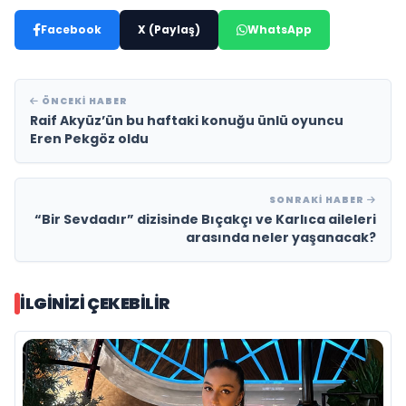
Facebook
X (Paylaş)
WhatsApp
ÖNCEKI HABER
Raif Akyüz’ün bu haftaki konuğu ünlü oyuncu
Eren Pekgöz oldu
SONRAKI HABER
“Bir Sevdadır” dizisinde Bıçakçı ve Karlıca aileleri
arasında neler yaşanacak?
İLGINIZI ÇEKEBILIR