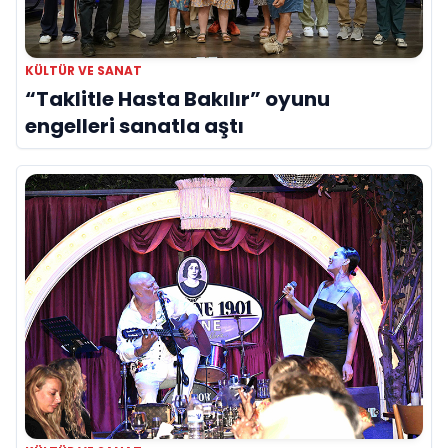
KÜLTÜR VE SANAT
“Taklitle Hasta Bakılır” oyunu
engelleri sanatla aştı