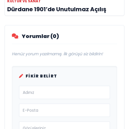
KÜLTÜR VE SANAT
Dürdane 1901’de Unutulmaz Açılış
Yorumlar (0)
Henüz yorum yazılmamış. İlk görüşü siz bildirin!
FIKIR BELIRT