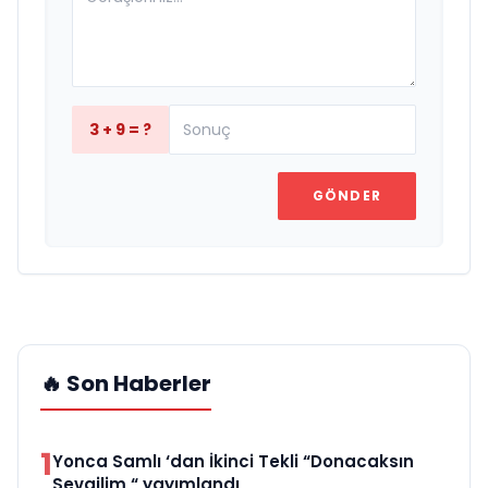
3 + 9 = ?
GÖNDER
🔥 Son Haberler
1
Yonca Samlı ‘dan İkinci Tekli “Donacaksın
Sevgilim “ yayımlandı