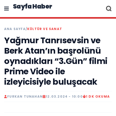
Sayfa Haber
ANA SAYFA
/
KÜLTÜR VE SANAT
Yağmur Tanrısevsin ve
Berk Atan’ın başrolünü
oynadıkları “3.Gün” filmi
Prime Video ile
izleyicisiyle buluşacak
FURKAN TUNAHAN
12.03.2024 - 10:00
1 DK OKUMA