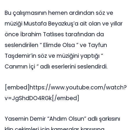
Bu çalışmasının hemen ardından söz ve
müziği Mustafa Beyazkuş’a ait olan ve yıllar
önce İbrahim Tatlıses tarafından da
seslendirilen “ Elimde Olsa “ ve Tayfun
Taşdemir’in söz ve müziğini yaptığı “
Canımın İçi “ adlı eserlerini seslendirdi.
[embed]https://www.youtube.com/watch?
v=JgShdDO4RGk[/embed]
Yasemin Demir “Ahdım Olsun” adlı şarkısını
klip çekimleri için kameralar karşısına