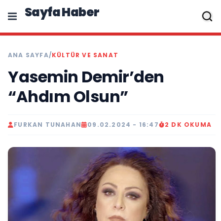
Sayfa Haber
ANA SAYFA
/
KÜLTÜR VE SANAT
Yasemin Demir’den
“Ahdım Olsun”
FURKAN TUNAHAN
09.02.2024 - 16:47
2 DK OKUMA