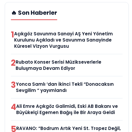
🔥 Son Haberler
1
Açıkgöz Savunma Sanayi AŞ Yeni Yönetim
Kurulunu Açıkladı ve Savunma Sanayinde
Küresel Vizyon Vurgusu
2
Rubato Konser Serisi Müzikseverlerle
Buluşmaya Devam Ediyor
3
Yonca Samlı ‘dan İkinci Tekli “Donacaksın
Sevgilim “ yayımlandı
4
Ali Emre Açıkgöz Galimidi, Eski AB Bakanı ve
Büyükelçi Egemen Bağış ile Bir Araya Geldi
5
RAVANO: “Bodrum Artık Yeni St. Tropez Değil,