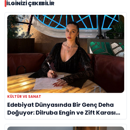
İLGINIZI ÇEKEBILIR
KÜLTÜR VE SANAT
Edebiyat Dünyasında Bir Genç Deha
Doğuyor: Dilruba Engin ve Zift Karası
Evreni ‘AVENOİR’