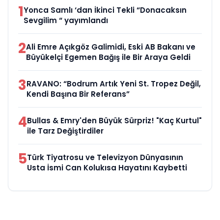
1
Yonca Samlı ‘dan İkinci Tekli “Donacaksın
Sevgilim “ yayımlandı
2
Ali Emre Açıkgöz Galimidi, Eski AB Bakanı ve
Büyükelçi Egemen Bağış ile Bir Araya Geldi
3
RAVANO: “Bodrum Artık Yeni St. Tropez Değil,
Kendi Başına Bir Referans”
4
Bullas & Emry'den Büyük Sürpriz! "Kaç Kurtul"
ile Tarz Değiştirdiler
5
Türk Tiyatrosu ve Televizyon Dünyasının
Usta İsmi Can Kolukısa Hayatını Kaybetti