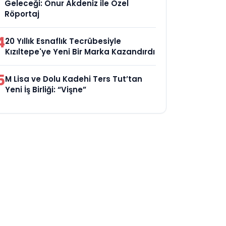
Geleceği: Onur Akdeniz ile Özel
Röportaj
4
20 Yıllık Esnaflık Tecrübesiyle
Kızıltepe'ye Yeni Bir Marka Kazandırdı
5
M Lisa ve Dolu Kadehi Ters Tut’tan
Yeni İş Birliği: “Vişne”