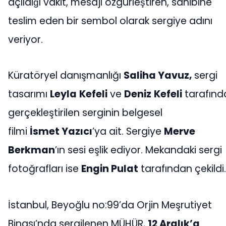
açıldığı vakit, mesajı özgürleştiren, sahibine
teslim eden bir sembol olarak sergiye adını
veriyor.
Küratöryel danışmanlığı
Saliha Yavuz
,
sergi
tasarımı
Leyla
Kefeli
ve
Deniz
Kefeli
tarafınd
gerçekleştirilen serginin belgesel
filmi
İsm
et
Yazıcı
’ya ait. Sergiye
Merve
Berkman
’ın sesi eşlik ediyor. Mekandaki sergi
fotoğrafları ise
Engin Pulat
tarafından çekildi.
İstanbul, Beyoğlu no:99’da Orjin Meşrutiyet
Binası’nda sergilenen MÜHÜR,
12 Aralık’a