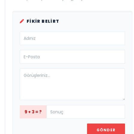
FIKIR BELIRT
9 + 3 = ?
GÖNDER