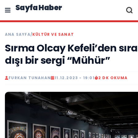
Sayfa Haber
ANA SAYFA
/
KÜLTÜR VE SANAT
Sırma Olcay Kefeli’den sıra
dışı bir sergi “Mühür”
FURKAN TUNAHAN
11.12.2023 - 19:01
2 DK OKUMA