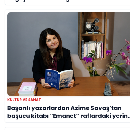
Evreni ‘AVENOİR’
KÜLTÜR VE SANAT
Başarılı yazarlardan Azime Savaş’tan
başucu kitabı “Emanet” raflardaki yerini
aldı