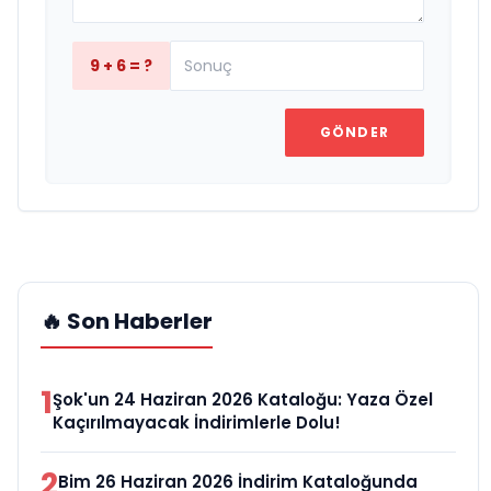
GÜNDEM
20 Yıllık Esnaflık Tecrübesiyle
Kızıltepe'ye Yeni Bir Marka Kazandırdı