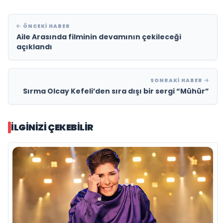
hizmet vermekteyiz. Bunu da çok kısa sürede
konuklarımıza gösterdiğimiz için sahnemize
ciddi bir rağbet var. Konuklarımızın
memnuniyetlerini bizzat bana söylemeleri
ne kadar doğru yolda olduğumuzun bir
göstergesi ve bu beni mutlu ediyor” dedi.
[embed]https://www.youtube.com/watch?
v=8_vE1xkP15Y[/embed]
Açıklamalarına devam eden Savaş Köysu
“Yeni Mola Sahne’de her akşam canlı müzik
ve bunun yanında seçkin dünya mutfağı