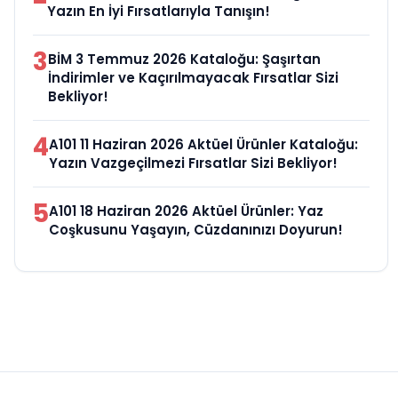
GÜNDEM
Açıkgöz Savunma Sanayi AŞ Yeni
Yönetim Kurulunu Açıkladı ve
Savunma Sanayinde Küresel Vizyon
Vurgusu
Yorumlar (0)
Henüz yorum yazılmamış. İlk görüşü siz bildirin!