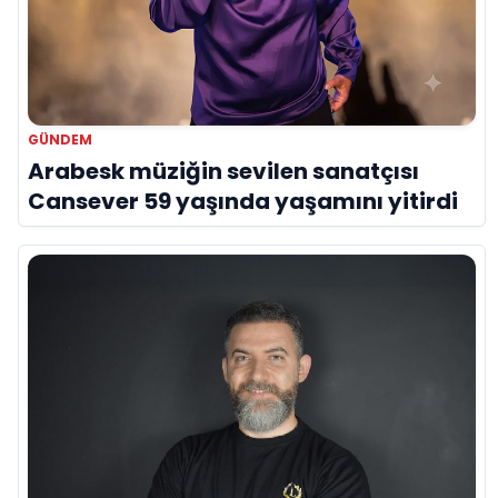
menüsü ile misafirlerimizi en iyi şekilde
ağırlamaya çalışıyoruz. Arzu eden
misafirlerimiz ve konuklarımız istedikleri
takdirde mutfağımıza girebilir ve menülerin
nasıl hazırlandığına kendileri şahit olabilirler.
Bu biraz da bizim ne kadar titiz ve iddialı
olduğumuzun da bir göstergesidir.” diyerek
açıklamasını tamamladı.