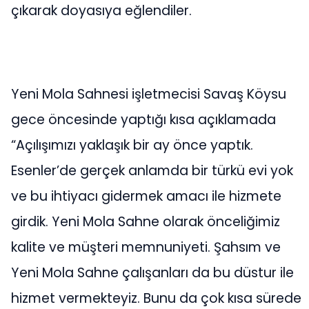
Geceye katılan misafirlerin Birsen Aslan’ın
şarkılarına bir koro edası ile eşlik etmesi
gözlerden kaçmazken misafirler sahneye
çıkarak doyasıya eğlendiler.