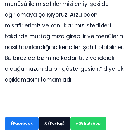
Yeni Mola Sahnesi işletmecisi Savaş Köysu
gece öncesinde yaptığı kısa açıklamada
“Açılışımızı yaklaşık bir ay önce yaptık.
Esenler’de gerçek anlamda bir türkü evi yok
ve bu ihtiyacı gidermek amacı ile hizmete
girdik. Yeni Mola Sahne olarak önceliğimiz
kalite ve müşteri memnuniyeti. Şahsım ve
Yeni Mola Sahne çalışanları da bu düstur ile