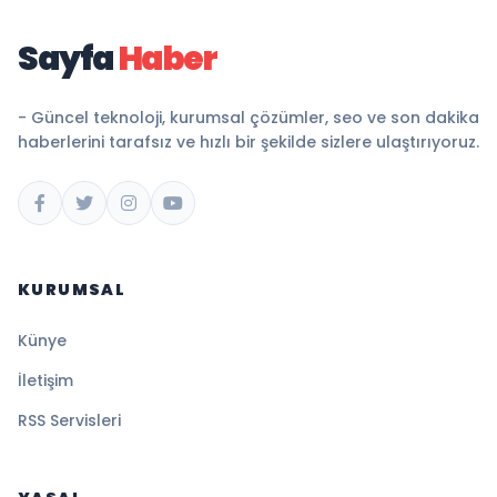
FIKIR BELIRT
9 + 6 = ?
GÖNDER