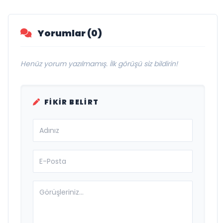
Arabesk müziğin sevilen sanatçısı
Cansever 59 yaşında yaşamını yitirdi
GÜNDEM
Saç Simülasyonunda (SMP) Doğru
Bilinen Yanlışlar ve Sektörün Geleceği:
Onur Akdeniz ile Özel Röportaj