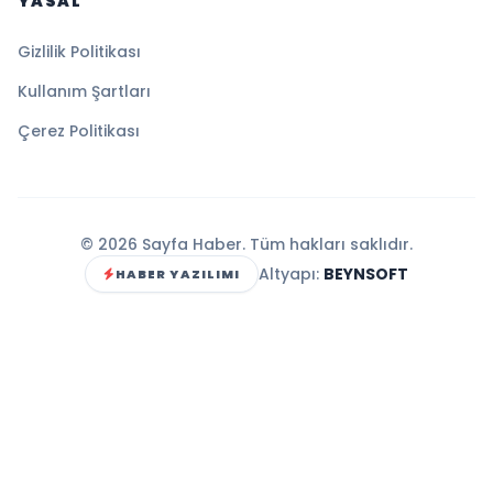
🔥 Son Haberler
1
Şok'un 24 Haziran 2026 Kataloğu: Yaza Özel
Kaçırılmayacak İndirimlerle Dolu!
2
Bim 26 Haziran 2026 İndirim Kataloğunda
Yazın En İyi Fırsatlarıyla Tanışın!
3
BİM 3 Temmuz 2026 Kataloğu: Şaşırtan
İndirimler ve Kaçırılmayacak Fırsatlar Sizi
Bekliyor!