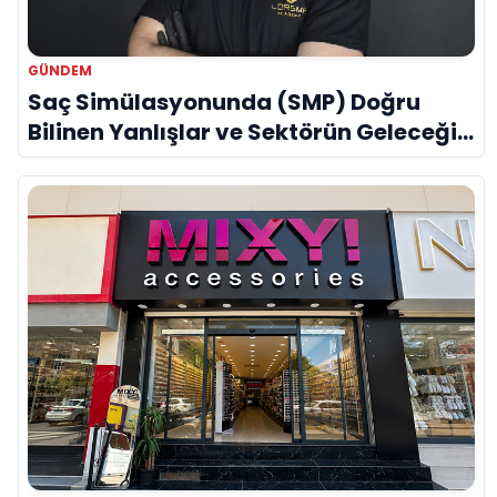
Facebook
X (Paylaş)
WhatsApp
ÖNCEKI HABER
Aile Arasında filminin devamının çekileceği
açıklandı