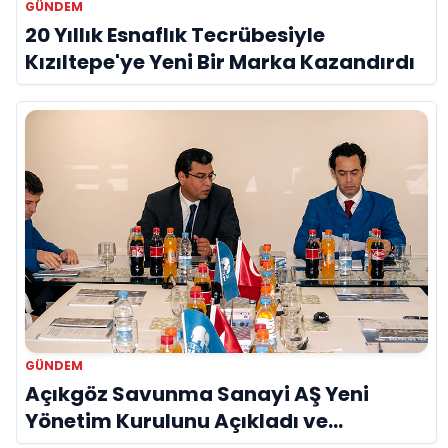
SONRAKI HABER
Sırma Olcay Kefeli’den sıra dışı bir sergi “Mühür”
İLGINIZI ÇEKEBILIR
GÜNDEM