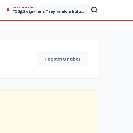
SON DAKIKA
“Düğün Şarkıcısı” seyircisiyle buluşmak için gün sayıyor
Toplam
0
haber