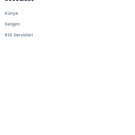
Künye
İletişim
RSS Servisleri
YASAL
Gizlilik Politikası
Kullanım Şartları
Çerez Politikası
© 2026 Sayfa Haber. Tüm hakları saklıdır.
Altyapı:
BEYNSOFT
HABER YAZILIMI