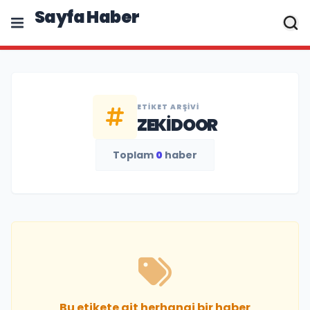
Sayfa Haber
ETIKET ARŞIVI
ZEKIDOOR
Toplam
0
haber
Bu etikete ait herhangi bir haber