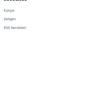
Künye
İletişim
RSS Servisleri
YASAL
Gizlilik Politikası
Kullanım Şartları
Çerez Politikası
© 2026 Sayfa Haber. Tüm hakları saklıdır.
Altyapı:
BEYNSOFT
HABER YAZILIMI