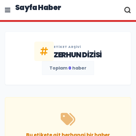
Sayfa Haber
ETIKET ARŞIVI
ZERHUN DIZISI
Toplam
0
haber
Bu etikete ait herhangi bir haber