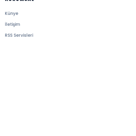
Künye
İletişim
RSS Servisleri
YASAL
Gizlilik Politikası
Kullanım Şartları
Çerez Politikası
© 2026 Sayfa Haber. Tüm hakları saklıdır.
Altyapı:
BEYNSOFT
HABER YAZILIMI