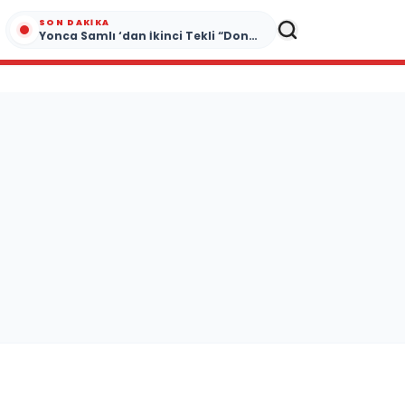
SON DAKIKA
Yonca Samlı ‘dan İkinci Tekli “Donacaksın Sevgilim “ yayımlandı